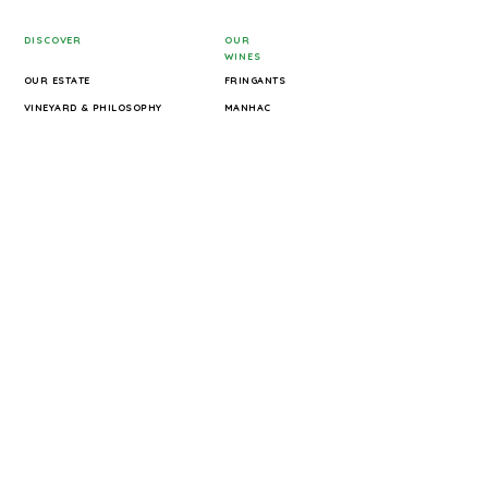
DISCOVER
OUR
WINES
OUR ESTATE
FRINGANTS
VINEYARD & PHILOSOPHY
MANHAC
OUR WINES
COOL Y COULE
WINE EXPERIENCES & TOURS
LA POINTE
E-SHOP
AMPHORA
GALLERY
MOSSA NOVA
BOOK YOUR EXPERIENCE
MONELLO
THE CINSAULT SPÉCIAL
INFORMATION
TERRA HOMINIS
PRESS
TERMS OF SALE
PRIVACY POLICY
LEGAL NOTICE