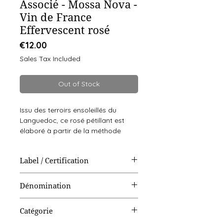
Associé - Mossa Nova -
Vin de France
Effervescent rosé
Price
€12.00
Sales Tax Included
Out of Stock
Issu des terroirs ensoleillés du
Languedoc, ce rosé pétillant est
élaboré à partir de la méthode
traditionnelle issu du cépage
Cinsault cultivé en agriculture
Label / Certification
biologique. Les sols argileux et
siliceux lui confèrent une belle
Biologique
minéralité et une finesse aérienne.
Dénomination
Vin de France
NOTES DE DÉGUSTATION
Catégorie
Robe :
Une teinte rosée lumineuse,