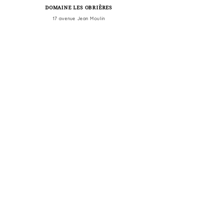
DOMAINE LES OBRIÈRES
17 avenue Jean Moulin
34290 Servian - France
+336 12 62 03 71
DISCOVER
OUR
WINES
OUR ESTATE
FRINGANTS
VINEYARD & PHILOSOPHY
MANHAC
OUR WINES
COOL Y COULE
WINE EXPERIENCES & TOURS
LA POINTE
E-SHOP
AMPHORA
GALLERY
MOSSA NOVA
BOOK YOUR EXPERIENCE
MONELLO
THE CINSAULT SPÉCIAL
INFORMATION
TERRA HOMINIS