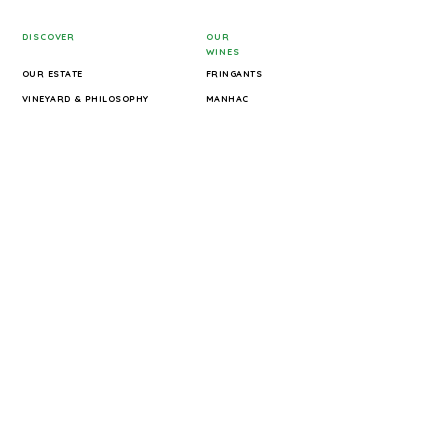
DISCOVER
OUR
WINES
OUR ESTATE
FRINGANTS
VINEYARD & PHILOSOPHY
MANHAC
OUR WINES
COOL Y COULE
WINE EXPERIENCES & TOURS
LA POINTE
E-SHOP
AMPHORA
GALLERY
MOSSA NOVA
BOOK YOUR EXPERIENCE
MONELLO
THE CINSAULT SPÉCIAL
INFORMATION
TERRA HOMINIS
PRESS
TERMS OF SALE
PRIVACY POLICY
LEGAL NOTICE