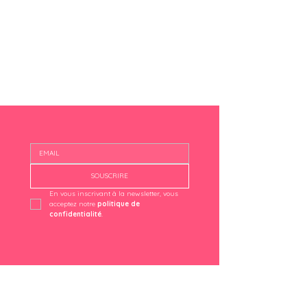
SOUSCRIRE
En vous inscrivant à la newsletter, vous 
acceptez notre 
politique de 
confidentialité
.