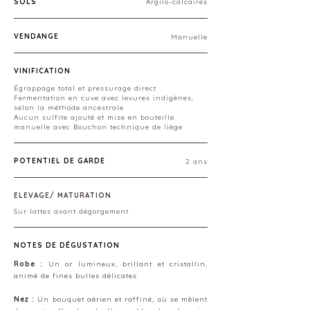
SOLS
Argilo-calcaires
VENDANGE
Manuelle
VINIFICATION
Égrappage total et pressurage direct
Fermentation en cuve avec levures indigènes,
selon la méthode ancestrale
Aucun sulfite ajouté et mise en bouteille
manuelle avec Bouchon technique de liège
POTENTIEL DE GARDE
2 ans
ELEVAGE/ MATURATION
Sur lattes avant dégorgement
NOTES DE DÉGUSTATION
Robe :
Un or lumineux, brillant et cristallin,
animé de fines bulles délicates
Nez :
Un bouquet aérien et raffiné, où se mêlent