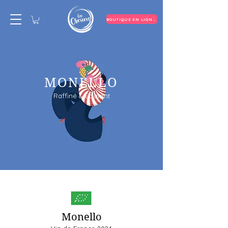
BOUTIQUE EN LIGNE
MONELLO
Raffiné & Éclatant
Monello