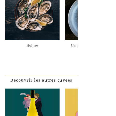
Huîtres
Carpaccio de Saint-Jacques
Découvrir les autres cuvées