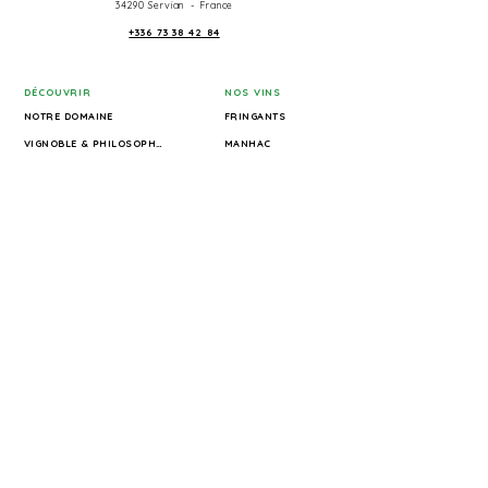
34290 Servian - France
+336 73 38 42 84
DÉCOUVRIR
NOS VINS
NOTRE DOMAINE
FRINGANTS
VIGNOBLE & PHILOSOPHIE
MANHAC
NOS VINS
COOL Y COULE
OENOTOURISME & VISITES
LA POINTE
BOUTIQUE
AMPHORA
GALERIE
MOSSA NOVA
RÉSERVER VOTRE EXPÉRIENCE
MONELLO
THE CINSAULT SPECIAL
INFORMATIONS
TERRA HOMINIS
PRESSE
CONDITIONS GÉNÉRALES DE VENTE
POLITIQUE DE CONFIDENTIALITÉ