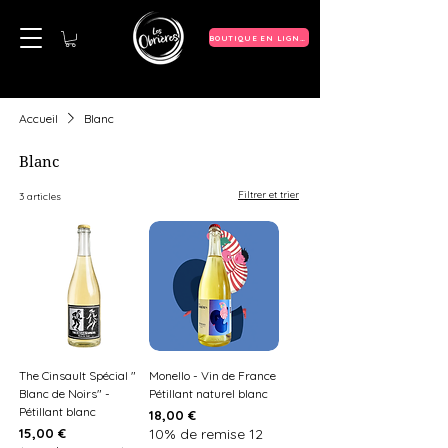
BOUTIQUE EN LIGNE
Accueil
Blanc
Blanc
Filtrer et trier
3 articles
The Cinsault Spécial "
Monello - Vin de France
Blanc de Noirs" -
Pétillant naturel blanc
Pétillant blanc
Prix
18,00 €
Prix
15,00 €
10% de remise 12