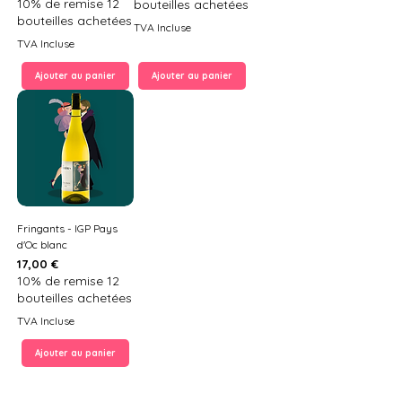
10% de remise 12
bouteilles achetées
bouteilles achetées
TVA Incluse
TVA Incluse
Ajouter au panier
Ajouter au panier
Fringants - IGP Pays
d'Oc blanc
Prix
17,00 €
10% de remise 12
bouteilles achetées
TVA Incluse
Ajouter au panier